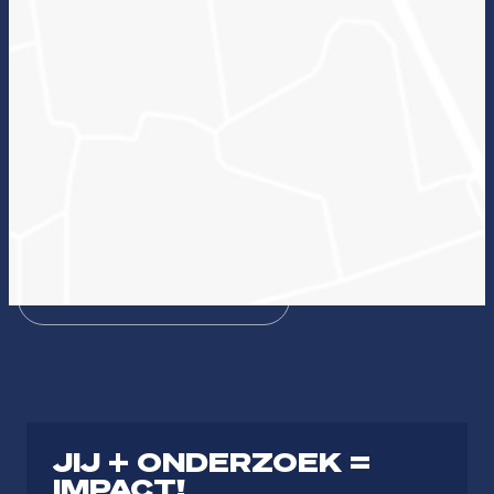
Wat kan onderzoek voor jou betekenen en welke
lectoraten passen hierbij?
Zin in ICT
Duurzame zorg
Bezieling & Professionaliteit
Dienstbaar organiseren
Theologie
Journalistiek & Communicatie
JIJ + ONDERZOEK =
IMPACT!